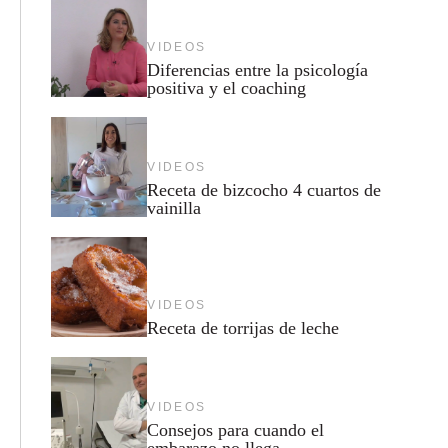
VIDEOS
Diferencias entre la psicología
positiva y el coaching
VIDEOS
Receta de bizcocho 4 cuartos de
vainilla
VIDEOS
Receta de torrijas de leche
VIDEOS
Consejos para cuando el
embarazo no llega