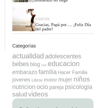
VIDEOS
Gracias, Papá por…. ¡Feliz Día
del padre!
Categorías
actualidad
adolescentes
educacion
bebes
blog
Cine
familia
embarazo
Hacer Familia
niños
mujer
jovenes
motor
Libros
ocio
nutricion
psicologia
pareja
videos
salud