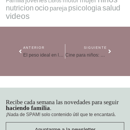
jovenes
motor
Familia
Libros
ocio
salud
nutricion
psicologia
pareja
videos
ANTERIOR
SIGUIENTE
El peso ideal en las mochilas de los niños
Cine para niños: «Lifi, una gallina tocada del ala»
Recibe cada semana las novedades para seguir
haciendo familia
.
¡Nada de SPAM!
solo contenido útil que te encantará.
Apuntarme a la newsletter