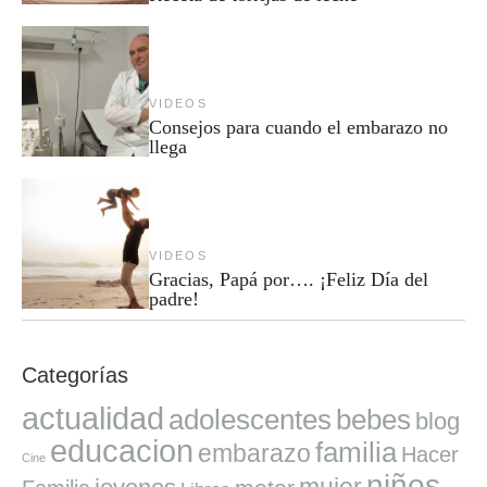
VIDEOS
Consejos para cuando el embarazo no
llega
VIDEOS
Gracias, Papá por…. ¡Feliz Día del
padre!
Categorías
actualidad
adolescentes
bebes
blog
educacion
familia
embarazo
Hacer
Cine
niños
mujer