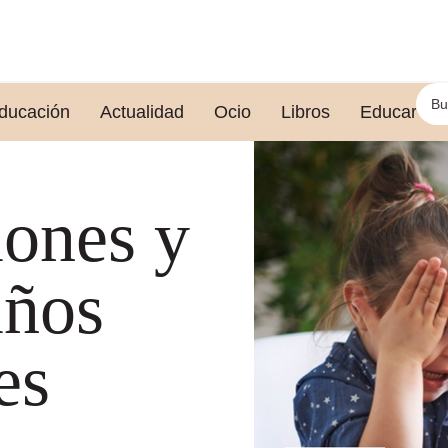
ducación
Actualidad
Ocio
Libros
Educar le
ones y
iños
es