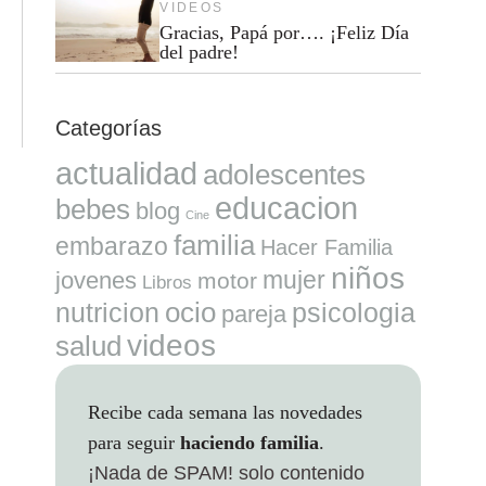
VIDEOS
Gracias, Papá por…. ¡Feliz Día
del padre!
Categorías
actualidad
adolescentes
educacion
bebes
blog
Cine
familia
embarazo
Hacer Familia
niños
mujer
jovenes
motor
Libros
ocio
nutricion
psicologia
pareja
videos
salud
Recibe cada semana las novedades
para seguir
haciendo familia
.
¡Nada de SPAM!
solo contenido