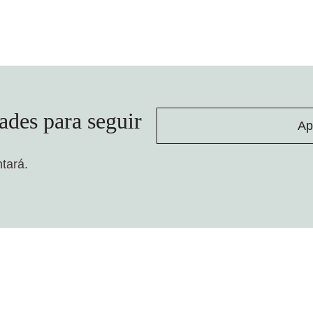
ades para seguir
Ap
ntará.