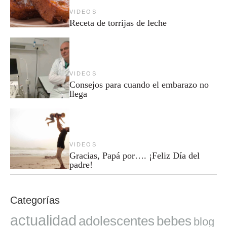
VIDEOS
Receta de torrijas de leche
VIDEOS
Consejos para cuando el embarazo no
llega
VIDEOS
Gracias, Papá por…. ¡Feliz Día del
padre!
Categorías
actualidad
adolescentes
bebes
blog