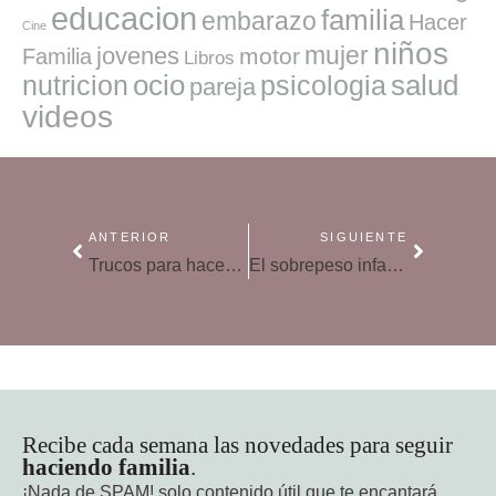
educacion
familia
embarazo
Hacer
Cine
niños
mujer
jovenes
motor
Familia
Libros
ocio
salud
nutricion
psicologia
pareja
videos
ANTERIOR
SIGUIENTE
Trucos para hacer que cada hijo se sienta único
El sobrepeso infantil: principales problemas
Recibe cada semana las novedades para seguir
haciendo familia
.
¡Nada de SPAM!
solo contenido útil que te encantará.