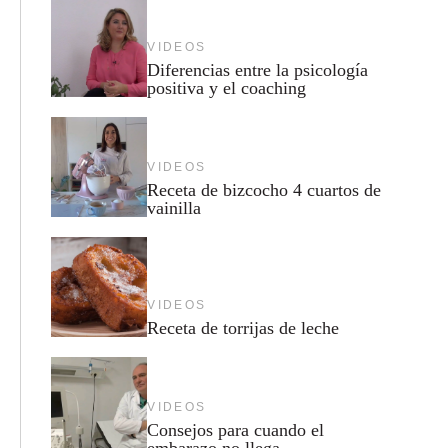
VIDEOS
Diferencias entre la psicología
positiva y el coaching
VIDEOS
Receta de bizcocho 4 cuartos de
vainilla
VIDEOS
Receta de torrijas de leche
VIDEOS
Consejos para cuando el
embarazo no llega