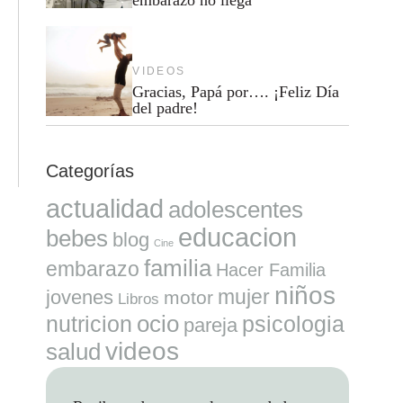
VIDEOS
Gracias, Papá por…. ¡Feliz Día
del padre!
Categorías
actualidad
adolescentes
educacion
bebes
blog
Cine
familia
embarazo
Hacer Familia
niños
mujer
jovenes
motor
Libros
ocio
nutricion
psicologia
pareja
videos
salud