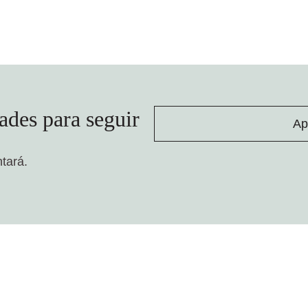
ades para seguir
Ap
ntará.