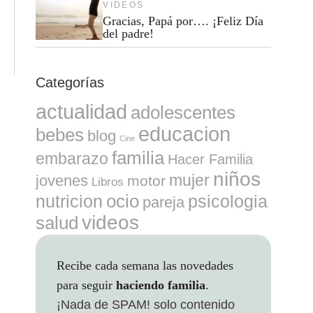
VIDEOS
Gracias, Papá por…. ¡Feliz Día
del padre!
Categorías
actualidad
adolescentes
educacion
bebes
blog
Cine
familia
embarazo
Hacer Familia
niños
mujer
jovenes
motor
Libros
ocio
nutricion
psicologia
pareja
videos
salud
Recibe cada semana las novedades
para seguir
haciendo familia
.
¡Nada de SPAM!
solo contenido