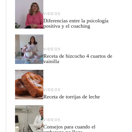
VIDEOS
Diferencias entre la psicología
positiva y el coaching
VIDEOS
Receta de bizcocho 4 cuartos de
vainilla
VIDEOS
Receta de torrijas de leche
VIDEOS
Consejos para cuando el
embarazo no llega