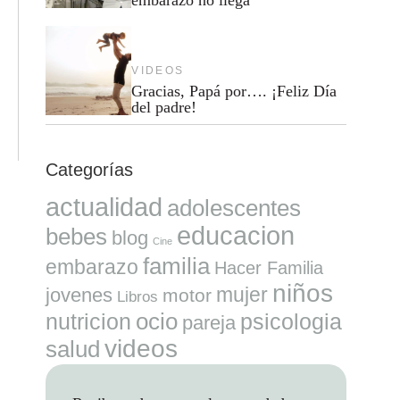
VIDEOS
Gracias, Papá por…. ¡Feliz Día
del padre!
Categorías
actualidad
adolescentes
educacion
bebes
blog
Cine
familia
embarazo
Hacer Familia
niños
mujer
jovenes
motor
Libros
ocio
nutricion
psicologia
pareja
videos
salud