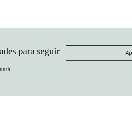
ades para seguir
Ap
ntará.