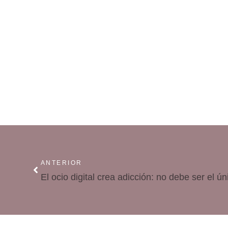
ANTERIOR
El ocio digital crea adicción: no debe ser el ún