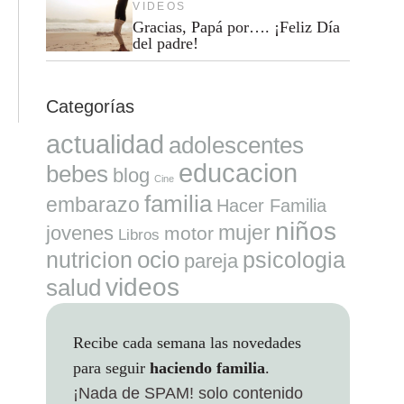
VIDEOS
Gracias, Papá por…. ¡Feliz Día
del padre!
Categorías
actualidad
adolescentes
educacion
bebes
blog
Cine
familia
embarazo
Hacer Familia
niños
mujer
jovenes
motor
Libros
ocio
nutricion
psicologia
pareja
videos
salud
Recibe cada semana las novedades
para seguir
haciendo familia
.
¡Nada de SPAM!
solo contenido