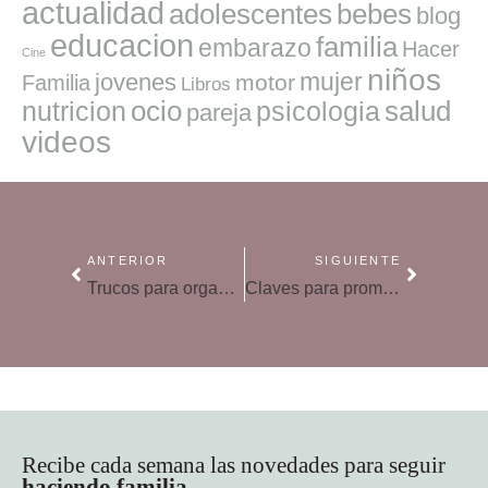
actualidad
adolescentes
bebes
blog
educacion
familia
embarazo
Hacer
Cine
niños
mujer
jovenes
motor
Familia
Libros
ocio
salud
nutricion
psicologia
pareja
videos
ANTERIOR
SIGUIENTE
Trucos para organizar una maleta de viaje
Claves para promover la lectura en la infancia
Recibe cada semana las novedades para seguir
haciendo familia
.