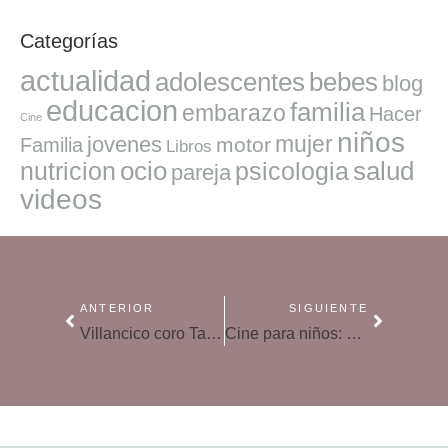
Categorías
actualidad
adolescentes
bebes
blog
educacion
familia
embarazo
Hacer
Cine
niños
mujer
jovenes
motor
Familia
Libros
ocio
salud
nutricion
psicologia
pareja
videos
ANTERIOR
SIGUIENTE
Villancico coro Tajamar – Ay, del Chiquirritín
Cine para niños: «Lluvia de albóndigas 2»