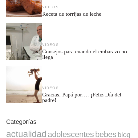
VIDEOS
Receta de torrijas de leche
VIDEOS
Consejos para cuando el embarazo no
llega
VIDEOS
Gracias, Papá por…. ¡Feliz Día del
padre!
Categorías
actualidad
adolescentes
bebes
blog