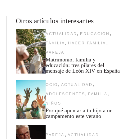
Otros artículos interesantes
,
,
ACTUALIDAD
EDUCACION
,
,
FAMILIA
HACER FAMILIA
PAREJA
Matrimonio, familia y
educación: tres pilares del
mensaje de León XIV en España
,
,
OCIO
ACTUALIDAD
,
,
ADOLESCENTES
FAMILIA
NIÑOS
Por qué apuntar a tu hijo a un
campamento este verano
,
PAREJA
ACTUALIDAD