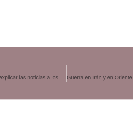
«Mamá, ¿vamos a tener una guerra?» Cómo explicar las noticias a los hijos