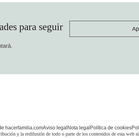
ades para seguir
Ap
ntará.
de hacerfamilia.com
Aviso legal
Nota legal
Política de cookies
Pol
ribución y la redifusión de todo o parte de los contenidos de esta web s