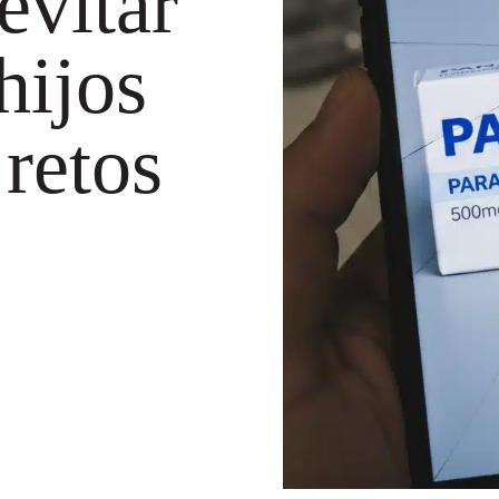
evitar
hijos
 retos