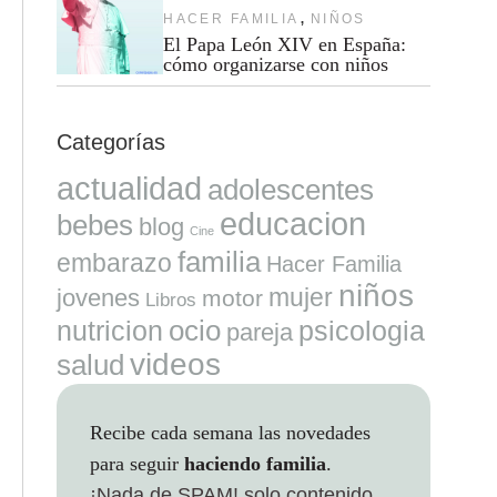
,
HACER FAMILIA
NIÑOS
El Papa León XIV en España:
cómo organizarse con niños
Categorías
actualidad
adolescentes
educacion
bebes
blog
Cine
familia
embarazo
Hacer Familia
niños
mujer
jovenes
motor
Libros
ocio
nutricion
psicologia
pareja
videos
salud
Recibe cada semana las novedades
para seguir
haciendo familia
.
¡Nada de SPAM!
solo contenido