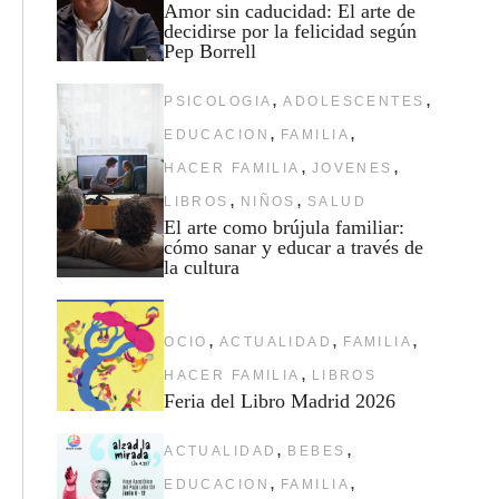
Amor sin caducidad: El arte de
decidirse por la felicidad según
Pep Borrell
,
,
PSICOLOGIA
ADOLESCENTES
,
,
EDUCACION
FAMILIA
,
,
HACER FAMILIA
JOVENES
,
,
LIBROS
NIÑOS
SALUD
El arte como brújula familiar:
cómo sanar y educar a través de
la cultura
,
,
,
OCIO
ACTUALIDAD
FAMILIA
,
HACER FAMILIA
LIBROS
Feria del Libro Madrid 2026
,
,
ACTUALIDAD
BEBES
,
,
EDUCACION
FAMILIA