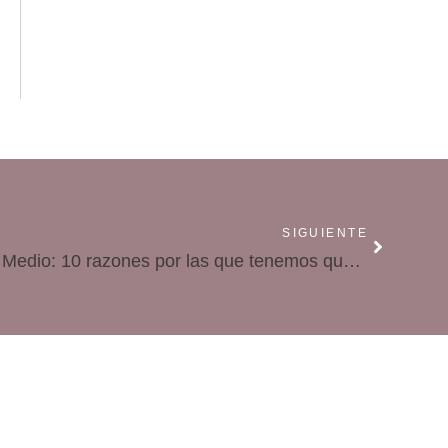
SIGUIENTE
Guerra en Irán y en Oriente Medio: 10 razones por las que tenemos que explicarlo en casa