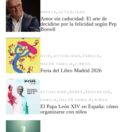
,
PAREJA
ACTUALIDAD
Amor sin caducidad: El arte de
decidirse por la felicidad según Pep
Borrell
,
,
,
OCIO
ACTUALIDAD
FAMILIA
,
HACER FAMILIA
LIBROS
Feria del Libro Madrid 2026
,
,
,
ACTUALIDAD
BEBES
EDUCACION
,
,
FAMILIA
HACER FAMILIA
NIÑOS
El Papa León XIV en España: cómo
organizarse con niños