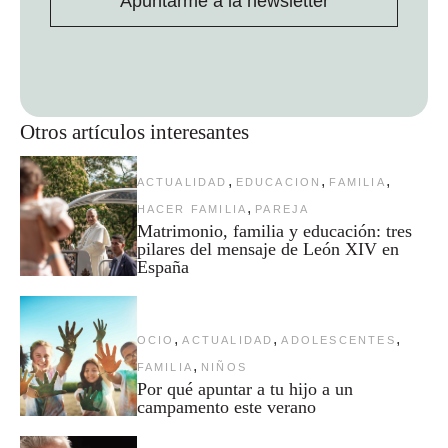
Apuntarme a la newsletter
Otros artículos interesantes
,
,
,
ACTUALIDAD
EDUCACION
FAMILIA
,
HACER FAMILIA
PAREJA
Matrimonio, familia y educación: tres
pilares del mensaje de León XIV en
España
,
,
,
OCIO
ACTUALIDAD
ADOLESCENTES
,
FAMILIA
NIÑOS
Por qué apuntar a tu hijo a un
campamento este verano