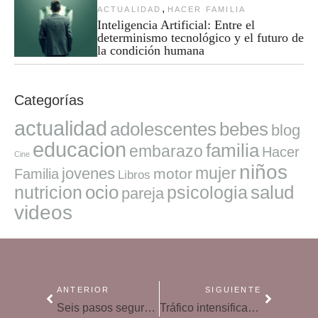
,
ACTUALIDAD
HACER FAMILIA
Inteligencia Artificial: Entre el
determinismo tecnológico y el futuro de
la condición humana
Categorías
actualidad
adolescentes
bebes
blog
educacion
familia
embarazo
Hacer
Cine
niños
mujer
jovenes
motor
Familia
Libros
ocio
salud
nutricion
psicologia
pareja
videos
ANTERIOR
SIGUIENTE
Seis pasos seguros para mal educar a los hijos
Tráfico intensifica los controles sobre el uso del cinturón y sillitas infantiles