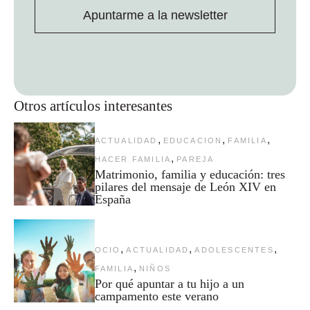
Apuntarme a la newsletter
Otros artículos interesantes
,
,
,
ACTUALIDAD
EDUCACION
FAMILIA
,
HACER FAMILIA
PAREJA
Matrimonio, familia y educación: tres
pilares del mensaje de León XIV en
España
,
,
,
OCIO
ACTUALIDAD
ADOLESCENTES
,
FAMILIA
NIÑOS
Por qué apuntar a tu hijo a un
campamento este verano