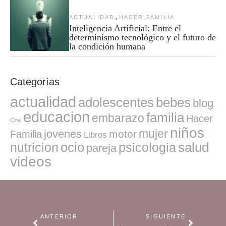
,
ACTUALIDAD
HACER FAMILIA
Inteligencia Artificial: Entre el
determinismo tecnológico y el futuro de
la condición humana
Categorías
actualidad
adolescentes
bebes
blog
educacion
familia
embarazo
Hacer
Cine
niños
mujer
jovenes
motor
Familia
Libros
ocio
salud
nutricion
psicologia
pareja
videos
ANTERIOR
SIGUIENTE