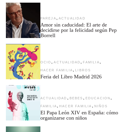
,
PAREJA
ACTUALIDAD
Amor sin caducidad: El arte de
decidirse por la felicidad según Pep
Borrell
,
,
,
OCIO
ACTUALIDAD
FAMILIA
,
HACER FAMILIA
LIBROS
Feria del Libro Madrid 2026
,
,
,
ACTUALIDAD
BEBES
EDUCACION
,
,
FAMILIA
HACER FAMILIA
NIÑOS
El Papa León XIV en España: cómo
organizarse con niños