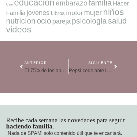
educacion
familia
embarazo
Hacer
Cine
niños
mujer
jovenes
motor
Familia
Libros
ocio
salud
nutricion
psicologia
pareja
videos
ANTERIOR
SIGUIENTE
El 75% de los ancianos presenta fragilidad, pero no sólo por cuestiones médicas
Pepsi cede ante las presiones pro vida y deja de investigar con tejidos de embriones
Recibe cada semana las novedades para seguir
haciendo familia
.
¡Nada de SPAM!
solo contenido útil que te encantará.