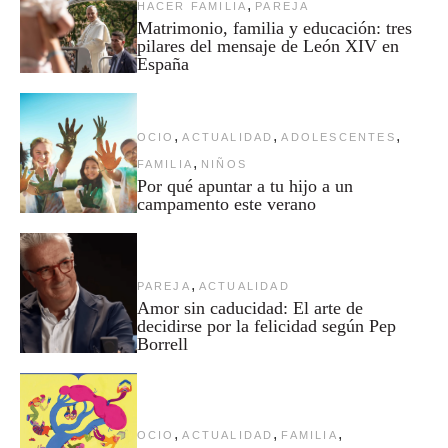
,
HACER FAMILIA
PAREJA
Matrimonio, familia y educación: tres
pilares del mensaje de León XIV en
España
,
,
,
OCIO
ACTUALIDAD
ADOLESCENTES
,
FAMILIA
NIÑOS
Por qué apuntar a tu hijo a un
campamento este verano
,
PAREJA
ACTUALIDAD
Amor sin caducidad: El arte de
decidirse por la felicidad según Pep
Borrell
,
,
,
OCIO
ACTUALIDAD
FAMILIA