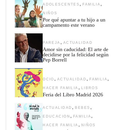
,
,
ADOLESCENTES
FAMILIA
NIÑOS
Por qué apuntar a tu hijo a un
campamento este verano
,
PAREJA
ACTUALIDAD
Amor sin caducidad: El arte de
decidirse por la felicidad según
Pep Borrell
,
,
,
OCIO
ACTUALIDAD
FAMILIA
,
HACER FAMILIA
LIBROS
Feria del Libro Madrid 2026
,
,
ACTUALIDAD
BEBES
,
,
EDUCACION
FAMILIA
,
HACER FAMILIA
NIÑOS