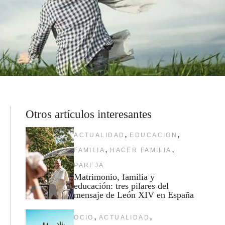
Otros artículos interesantes
,
,
ACTUALIDAD
EDUCACION
,
,
FAMILIA
HACER FAMILIA
PAREJA
Matrimonio, familia y
educación: tres pilares del
mensaje de León XIV en España
,
,
OCIO
ACTUALIDAD