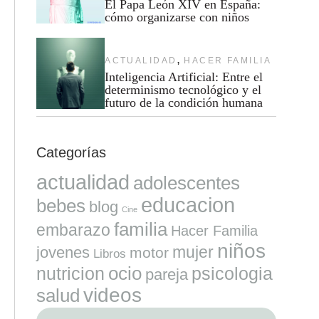
El Papa León XIV en España:
cómo organizarse con niños
,
ACTUALIDAD
HACER FAMILIA
Inteligencia Artificial: Entre el
determinismo tecnológico y el
futuro de la condición humana
Categorías
actualidad
adolescentes
educacion
bebes
blog
Cine
familia
embarazo
Hacer Familia
niños
mujer
jovenes
motor
Libros
ocio
nutricion
psicologia
pareja
videos
salud