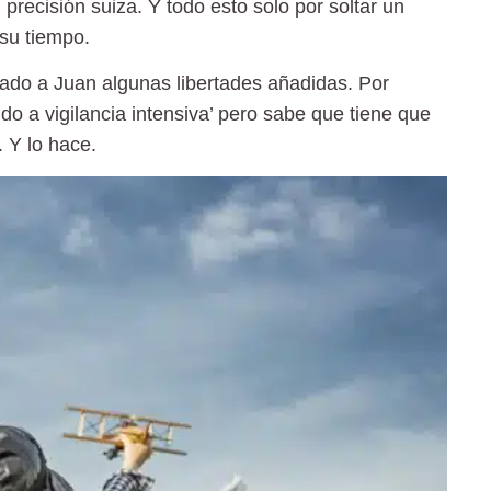
recisión suiza. Y todo esto solo por soltar un
 su tiempo.
 dado a Juan
algunas libertades añadidas.
Por
do a vigilancia intensiva’ pero sabe que tiene que
. Y lo hace.