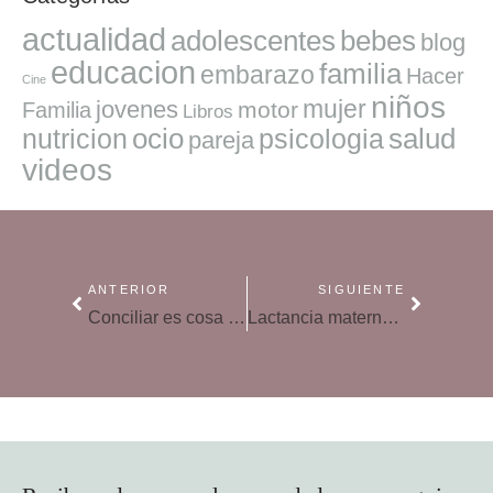
actualidad
adolescentes
bebes
blog
educacion
familia
embarazo
Hacer
Cine
niños
mujer
jovenes
motor
Familia
Libros
ocio
salud
nutricion
psicologia
pareja
videos
ANTERIOR
SIGUIENTE
Conciliar es cosa de todos
Lactancia materna: la importancia del contacto temprano