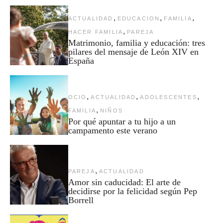
,
,
,
ACTUALIDAD
EDUCACION
FAMILIA
,
HACER FAMILIA
PAREJA
Matrimonio, familia y educación: tres
pilares del mensaje de León XIV en
España
,
,
,
OCIO
ACTUALIDAD
ADOLESCENTES
,
FAMILIA
NIÑOS
Por qué apuntar a tu hijo a un
campamento este verano
,
PAREJA
ACTUALIDAD
Amor sin caducidad: El arte de
decidirse por la felicidad según Pep
Borrell