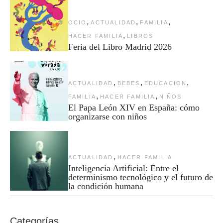
,
,
,
OCIO
ACTUALIDAD
FAMILIA
,
HACER FAMILIA
LIBROS
Feria del Libro Madrid 2026
,
,
,
ACTUALIDAD
BEBES
EDUCACION
,
,
FAMILIA
HACER FAMILIA
NIÑOS
El Papa León XIV en España: cómo
organizarse con niños
,
ACTUALIDAD
HACER FAMILIA
Inteligencia Artificial: Entre el
determinismo tecnológico y el futuro de
la condición humana
Categorías