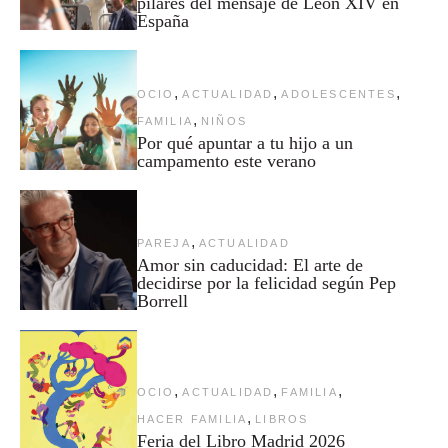
pilares del mensaje de León XIV en
España
,
,
,
OCIO
ACTUALIDAD
ADOLESCENTES
,
FAMILIA
NIÑOS
Por qué apuntar a tu hijo a un
campamento este verano
,
PAREJA
ACTUALIDAD
Amor sin caducidad: El arte de
decidirse por la felicidad según Pep
Borrell
,
,
,
OCIO
ACTUALIDAD
FAMILIA
,
HACER FAMILIA
LIBROS
Feria del Libro Madrid 2026