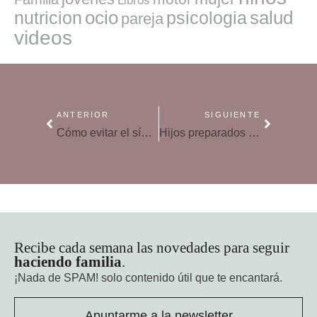
Libros
ocio
salud
nutricion
psicologia
pareja
videos
ANTERIOR
SIGUIENTE
Cómo evitar el síndrome postvacacional infantil con la vuelta al cole
Hijos preparados para ser buenos ciudadanos
Recibe cada semana las novedades para seguir
haciendo familia
.
¡Nada de SPAM!
solo contenido útil que te encantará.
Apuntarme a la newsletter