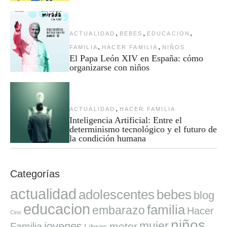
,
,
,
ACTUALIDAD
BEBES
EDUCACION
,
,
FAMILIA
HACER FAMILIA
NIÑOS
El Papa León XIV en España: cómo
organizarse con niños
,
ACTUALIDAD
HACER FAMILIA
Inteligencia Artificial: Entre el
determinismo tecnológico y el futuro de
la condición humana
Categorías
actualidad
adolescentes
bebes
blog
educacion
familia
embarazo
Hacer
Cine
niños
mujer
jovenes
motor
Familia