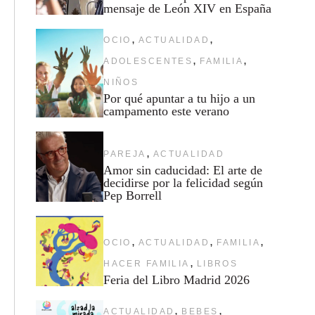
mensaje de León XIV en España
,
,
OCIO
ACTUALIDAD
,
,
ADOLESCENTES
FAMILIA
NIÑOS
Por qué apuntar a tu hijo a un
campamento este verano
,
PAREJA
ACTUALIDAD
Amor sin caducidad: El arte de
decidirse por la felicidad según
Pep Borrell
,
,
,
OCIO
ACTUALIDAD
FAMILIA
,
HACER FAMILIA
LIBROS
Feria del Libro Madrid 2026
,
,
ACTUALIDAD
BEBES