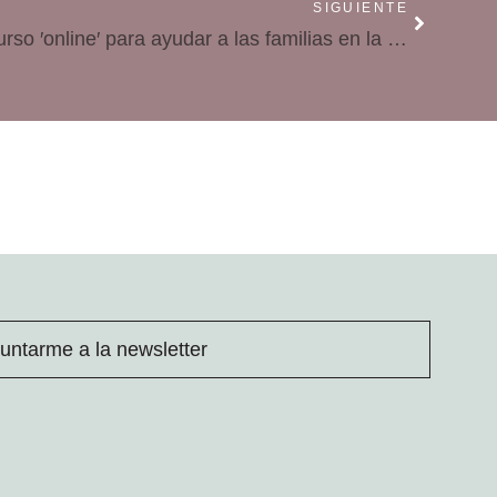
SIGUIENTE
Proyecto Hombre crea un curso ′online′ para ayudar a las familias en la detección y prevención del consumo de drogas
untarme a la newsletter