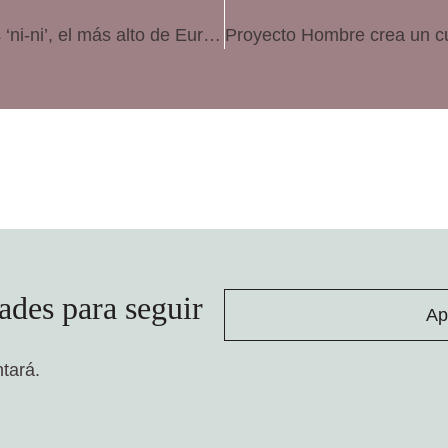
España alcanza un 23,7 por ciento de jóvenes ‘ni-ni’, el más alto de Europa
ades para seguir
Ap
ntará.