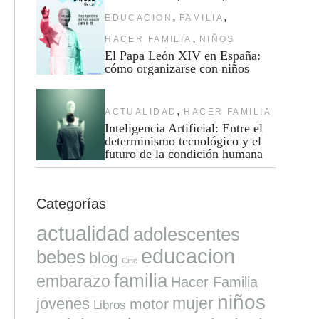
,
,
EDUCACION
FAMILIA
,
HACER FAMILIA
NIÑOS
El Papa León XIV en España:
cómo organizarse con niños
,
ACTUALIDAD
HACER FAMILIA
Inteligencia Artificial: Entre el
determinismo tecnológico y el
futuro de la condición humana
Categorías
actualidad
adolescentes
educacion
bebes
blog
Cine
familia
embarazo
Hacer Familia
niños
mujer
jovenes
motor
Libros