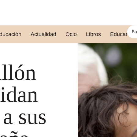
ducación
Actualidad
Ocio
Libros
Educar le
llón
uidan
 a sus