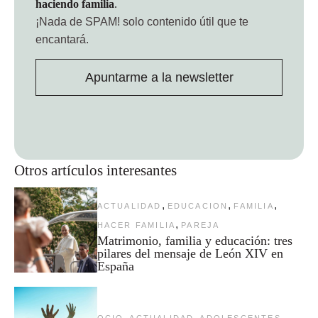
haciendo familia
.
¡Nada de SPAM!
solo contenido útil que te
encantará.
Apuntarme a la newsletter
Otros artículos interesantes
,
,
,
ACTUALIDAD
EDUCACION
FAMILIA
,
HACER FAMILIA
PAREJA
Matrimonio, familia y educación: tres
pilares del mensaje de León XIV en
España
,
,
,
OCIO
ACTUALIDAD
ADOLESCENTES