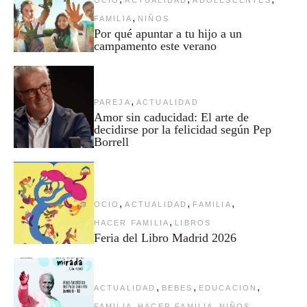
,
FAMILIA
NIÑOS
Por qué apuntar a tu hijo a un
campamento este verano
,
PAREJA
ACTUALIDAD
Amor sin caducidad: El arte de
decidirse por la felicidad según Pep
Borrell
,
,
,
OCIO
ACTUALIDAD
FAMILIA
,
HACER FAMILIA
LIBROS
Feria del Libro Madrid 2026
,
,
,
ACTUALIDAD
BEBES
EDUCACION
,
,
FAMILIA
HACER FAMILIA
NIÑOS