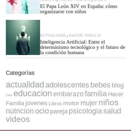
El Papa León XIV en España: cómo
organizarse con niños
,
ACTUALIDAD
HACER FAMILIA
Inteligencia Artificial: Entre el
determinismo tecnológico y el futuro de
la condición humana
Categorías
actualidad
adolescentes
bebes
blog
educacion
familia
embarazo
Hacer
Cine
niños
mujer
jovenes
motor
Familia
Libros
ocio
salud
nutricion
psicologia
pareja
videos