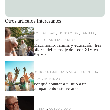
Otros artículos interesantes
,
,
,
ACTUALIDAD
EDUCACION
FAMILIA
,
HACER FAMILIA
PAREJA
Matrimonio, familia y educación: tres
pilares del mensaje de León XIV en
España
,
,
,
OCIO
ACTUALIDAD
ADOLESCENTES
,
FAMILIA
NIÑOS
Por qué apuntar a tu hijo a un
campamento este verano
,
PAREJA
ACTUALIDAD