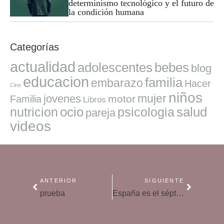
determinismo tecnológico y el futuro de
la condición humana
Categorías
actualidad
adolescentes
bebes
blog
educacion
familia
embarazo
Hacer
Cine
niños
mujer
jovenes
motor
Familia
Libros
ocio
salud
nutricion
psicologia
pareja
videos
ANTERIOR
SIGUIENTE
prueba
España es el séptimo mejor país del mundo para ser madre