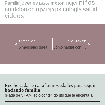
niños
mujer
jovenes
motor
Familia
Libros
ocio
salud
nutricion
psicologia
pareja
videos
ANTERIOR
SIGUIENTE
5 mensajes que todo adolescente debería recibir
Cómo hablar con un adolescente: 5 barreras que hay que derribar
Recibe cada semana las novedades para seguir
haciendo familia
.
¡Nada de SPAM!
solo contenido útil que te encantará.