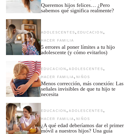
Queremos hijos felices… ¿Pero
sabemos qué significa realmente?
,
,
ADOLESCENTES
EDUCACION
HACER FAMILIA
5 errores al poner límites a tu hijo
adolescente (y cómo evitarlos)
,
,
EDUCACION
ADOLESCENTES
,
HACER FAMILIA
NIÑOS
Menos corrección, más conexión: Las
señales invisibles de que tu hijo te
necesita
,
,
EDUCACION
ADOLESCENTES
,
HACER FAMILIA
NIÑOS
¿A qué edad deberíamos dar el primer
móvil a nuestros hijos? Una guía