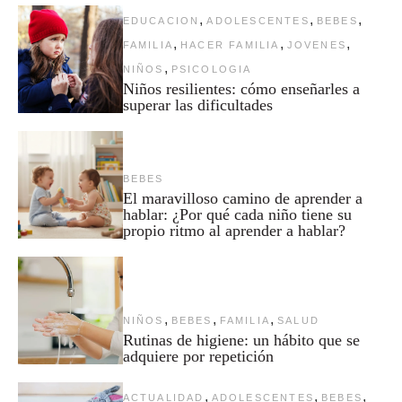
,
,
,
EDUCACION
ADOLESCENTES
BEBES
,
,
,
FAMILIA
HACER FAMILIA
JOVENES
,
NIÑOS
PSICOLOGIA
Niños resilientes: cómo enseñarles a
superar las dificultades
BEBES
El maravilloso camino de aprender a
hablar: ¿Por qué cada niño tiene su
propio ritmo al aprender a hablar?
,
,
,
NIÑOS
BEBES
FAMILIA
SALUD
Rutinas de higiene: un hábito que se
adquiere por repetición
,
,
,
ACTUALIDAD
ADOLESCENTES
BEBES