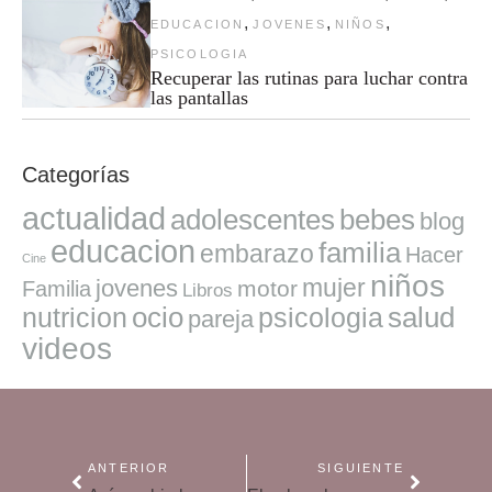
,
,
,
EDUCACION
JOVENES
NIÑOS
PSICOLOGIA
Recuperar las rutinas para luchar contra
las pantallas
Categorías
actualidad
adolescentes
bebes
blog
educacion
familia
embarazo
Hacer
Cine
niños
mujer
jovenes
motor
Familia
Libros
ocio
salud
nutricion
psicologia
pareja
videos
ANTERIOR
SIGUIENTE