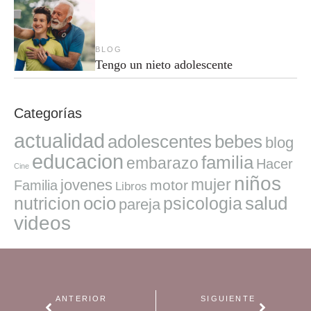
BLOG
Tengo un nieto adolescente
Categorías
actualidad
adolescentes
bebes
blog
educacion
familia
embarazo
Hacer
Cine
niños
mujer
jovenes
motor
Familia
Libros
ocio
salud
nutricion
psicologia
pareja
videos
ANTERIOR
SIGUIENTE