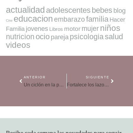
actualidad
adolescentes
bebes
blog
educacion
familia
embarazo
Hacer
Cine
niños
mujer
jovenes
motor
Familia
Libros
ocio
salud
nutricion
psicologia
pareja
videos
ANTERIOR
SIGUIENTE
Un ciclón en la pareja
Fortalece los lazos familiares y disfruta al máximo del verano
Recibe cada semana las novedades para seguir