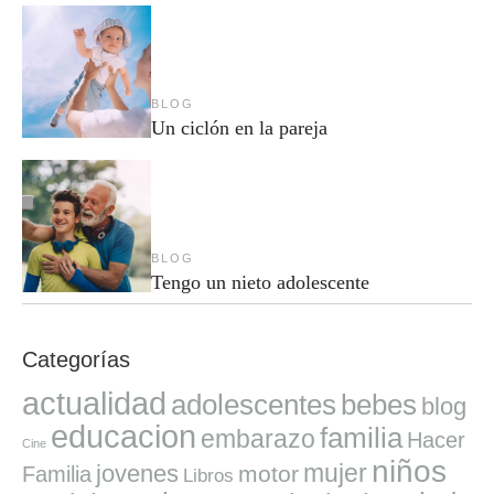
BLOG
Un ciclón en la pareja
BLOG
Tengo un nieto adolescente
Categorías
actualidad
adolescentes
bebes
blog
educacion
familia
embarazo
Hacer
Cine
niños
mujer
jovenes
motor
Familia
Libros