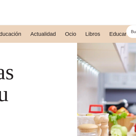
ducación
Actualidad
Ocio
Libros
Educar le
as
u