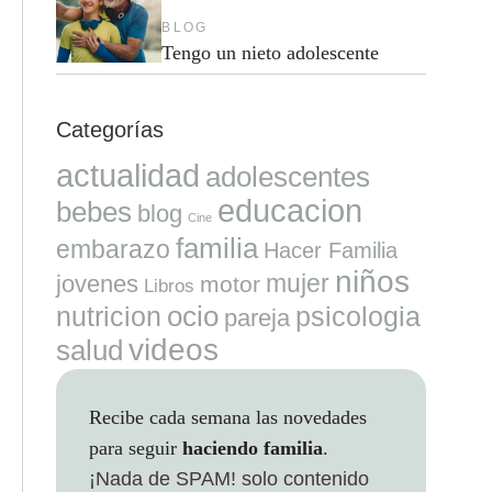
BLOG
Tengo un nieto adolescente
Categorías
actualidad
adolescentes
educacion
bebes
blog
Cine
familia
embarazo
Hacer Familia
niños
mujer
jovenes
motor
Libros
ocio
nutricion
psicologia
pareja
videos
salud
Recibe cada semana las novedades
para seguir
haciendo familia
.
¡Nada de SPAM!
solo contenido