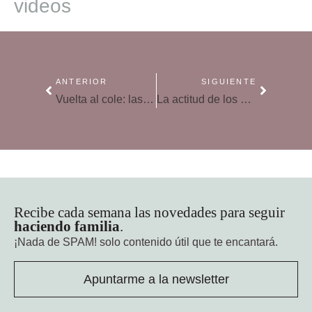
videos
ANTERIOR
SIGUIENTE
Vuelta al cole: las 3 reacciones más comunes de los niños y cómo actuar
La actitud de los padres es lo más importante para favorecer un comportamiento crítico en internet
Recibe cada semana las novedades para seguir
haciendo familia
.
¡Nada de SPAM!
solo contenido útil que te encantará.
Apuntarme a la newsletter