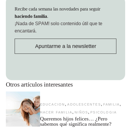
Recibe cada semana las novedades para seguir
haciendo familia
.
¡Nada de SPAM!
solo contenido útil que te
encantará.
Apuntarme a la newsletter
Otros artículos interesantes
,
,
,
EDUCACION
ADOLESCENTES
FAMILIA
,
,
HACER FAMILIA
NIÑOS
PSICOLOGIA
Queremos hijos felices… ¿Pero
sabemos qué significa realmente?