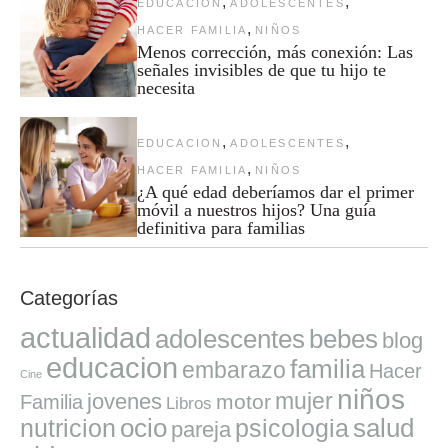
,
,
EDUCACION
ADOLESCENTES
,
HACER FAMILIA
NIÑOS
Menos corrección, más conexión: Las
señales invisibles de que tu hijo te
necesita
,
,
EDUCACION
ADOLESCENTES
,
HACER FAMILIA
NIÑOS
¿A qué edad deberíamos dar el primer
móvil a nuestros hijos? Una guía
definitiva para familias
Categorías
actualidad
adolescentes
bebes
blog
educacion
familia
embarazo
Hacer
Cine
niños
mujer
jovenes
motor
Familia
Libros
ocio
salud
nutricion
psicologia
pareja