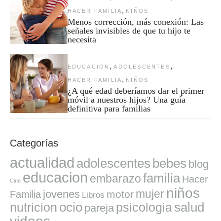
,
HACER FAMILIA
NIÑOS
Menos corrección, más conexión: Las
señales invisibles de que tu hijo te
necesita
,
,
EDUCACION
ADOLESCENTES
,
HACER FAMILIA
NIÑOS
¿A qué edad deberíamos dar el primer
móvil a nuestros hijos? Una guía
definitiva para familias
Categorías
actualidad
adolescentes
bebes
blog
educacion
familia
embarazo
Hacer
Cine
niños
mujer
jovenes
motor
Familia
Libros
ocio
salud
nutricion
psicologia
pareja