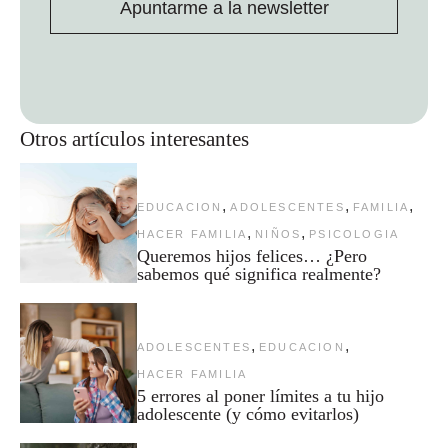
Apuntarme a la newsletter
Otros artículos interesantes
,
,
,
EDUCACION
ADOLESCENTES
FAMILIA
,
,
HACER FAMILIA
NIÑOS
PSICOLOGIA
Queremos hijos felices… ¿Pero
sabemos qué significa realmente?
,
,
ADOLESCENTES
EDUCACION
HACER FAMILIA
5 errores al poner límites a tu hijo
adolescente (y cómo evitarlos)