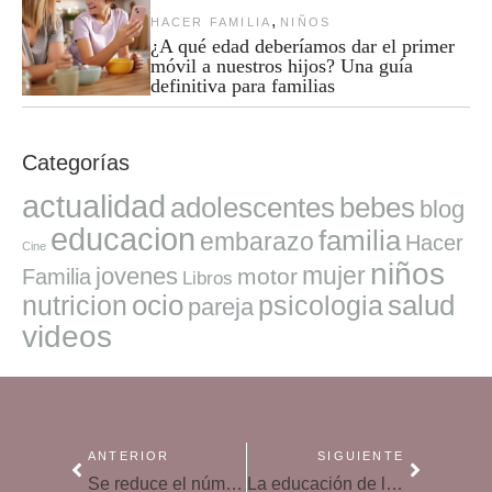
,
HACER FAMILIA
NIÑOS
¿A qué edad deberíamos dar el primer
móvil a nuestros hijos? Una guía
definitiva para familias
Categorías
actualidad
adolescentes
bebes
blog
educacion
familia
embarazo
Hacer
Cine
niños
mujer
jovenes
motor
Familia
Libros
ocio
salud
nutricion
psicologia
pareja
videos
ANTERIOR
SIGUIENTE
Se reduce el número de alumnos que tratan el acoso como una broma
La educación de las emociones, ¿moda o necesidad?