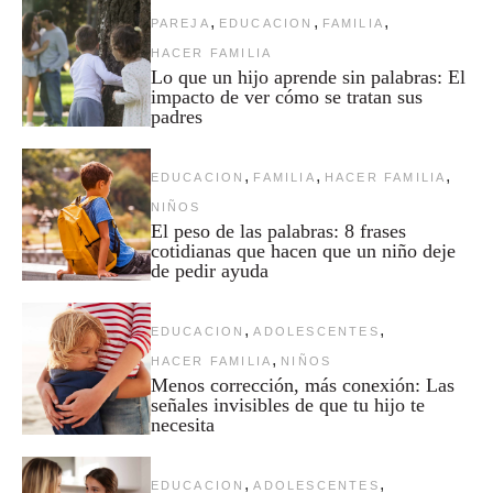
,
,
,
PAREJA
EDUCACION
FAMILIA
HACER FAMILIA
Lo que un hijo aprende sin palabras: El
impacto de ver cómo se tratan sus
padres
,
,
,
EDUCACION
FAMILIA
HACER FAMILIA
NIÑOS
El peso de las palabras: 8 frases
cotidianas que hacen que un niño deje
de pedir ayuda
,
,
EDUCACION
ADOLESCENTES
,
HACER FAMILIA
NIÑOS
Menos corrección, más conexión: Las
señales invisibles de que tu hijo te
necesita
,
,
EDUCACION
ADOLESCENTES