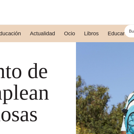
ducación
Actualidad
Ocio
Libros
Educar le
nto de
mplean
dosas