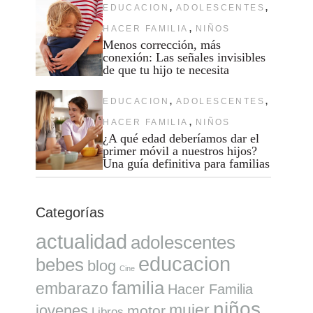
,
,
EDUCACION
ADOLESCENTES
,
HACER FAMILIA
NIÑOS
Menos corrección, más
conexión: Las señales invisibles
de que tu hijo te necesita
,
,
EDUCACION
ADOLESCENTES
,
HACER FAMILIA
NIÑOS
¿A qué edad deberíamos dar el
primer móvil a nuestros hijos?
Una guía definitiva para familias
Categorías
actualidad
adolescentes
educacion
bebes
blog
Cine
familia
embarazo
Hacer Familia
niños
mujer
jovenes
motor
Libros