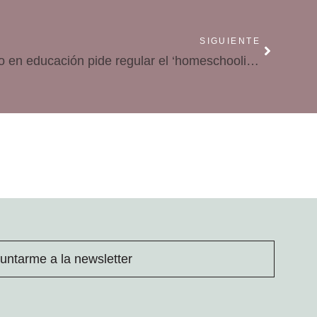
SIGUIENTE
El máximo órgano consultivo en educación pide regular el ‘homeschooling’
untarme a la newsletter