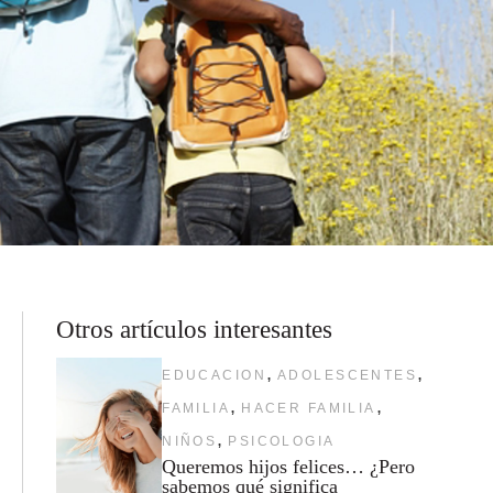
Otros artículos interesantes
,
,
EDUCACION
ADOLESCENTES
,
,
FAMILIA
HACER FAMILIA
,
NIÑOS
PSICOLOGIA
Queremos hijos felices… ¿Pero
sabemos qué significa