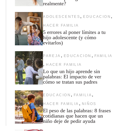
realmente?
,
,
ADOLESCENTES
EDUCACION
HACER FAMILIA
5 errores al poner límites a tu
hijo adolescente (y cómo
evitarlos)
,
,
PAREJA
EDUCACION
FAMILIA
,
HACER FAMILIA
Lo que un hijo aprende sin
palabras: El impacto de ver
cómo se tratan sus padres
,
,
EDUCACION
FAMILIA
,
HACER FAMILIA
NIÑOS
El peso de las palabras: 8 frases
cotidianas que hacen que un
niño deje de pedir ayuda