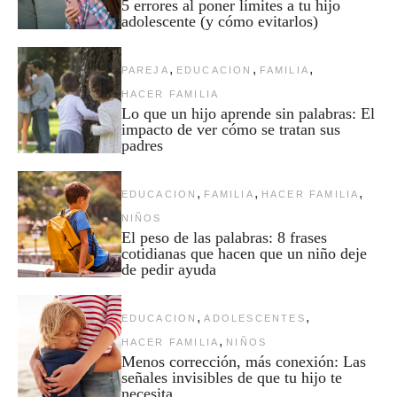
5 errores al poner límites a tu hijo
adolescente (y cómo evitarlos)
,
,
,
PAREJA
EDUCACION
FAMILIA
HACER FAMILIA
Lo que un hijo aprende sin palabras: El
impacto de ver cómo se tratan sus
padres
,
,
,
EDUCACION
FAMILIA
HACER FAMILIA
NIÑOS
El peso de las palabras: 8 frases
cotidianas que hacen que un niño deje
de pedir ayuda
,
,
EDUCACION
ADOLESCENTES
,
HACER FAMILIA
NIÑOS
Menos corrección, más conexión: Las
señales invisibles de que tu hijo te
necesita