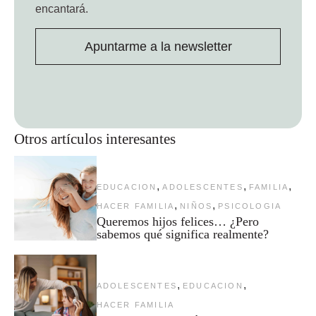
encantará.
Apuntarme a la newsletter
Otros artículos interesantes
,
,
,
EDUCACION
ADOLESCENTES
FAMILIA
,
,
HACER FAMILIA
NIÑOS
PSICOLOGIA
Queremos hijos felices… ¿Pero
sabemos qué significa realmente?
,
,
ADOLESCENTES
EDUCACION
HACER FAMILIA