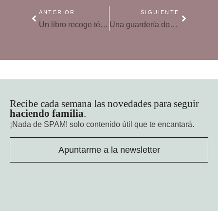
ANTERIOR
SIGUIENTE
Un libro recoge técnicas y estrategias para evitar el fracaso escolar en niños hiperactivos
Una guardería donde los recoges «listos para dormir»
Recibe cada semana las novedades para seguir
haciendo familia
.
¡Nada de SPAM!
solo contenido útil que te encantará.
Apuntarme a la newsletter