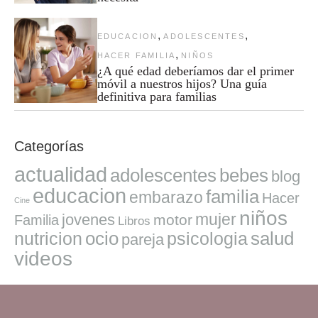
,
,
EDUCACION
ADOLESCENTES
,
HACER FAMILIA
NIÑOS
¿A qué edad deberíamos dar el primer
móvil a nuestros hijos? Una guía
definitiva para familias
Categorías
actualidad
adolescentes
bebes
blog
educacion
familia
embarazo
Hacer
Cine
niños
mujer
jovenes
motor
Familia
Libros
ocio
salud
nutricion
psicologia
pareja
videos