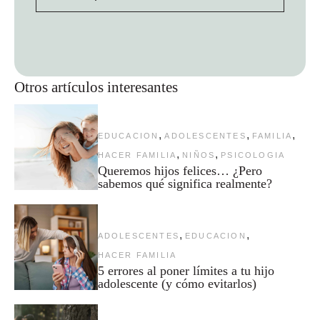
Otros artículos interesantes
,
,
,
EDUCACION
ADOLESCENTES
FAMILIA
,
,
HACER FAMILIA
NIÑOS
PSICOLOGIA
Queremos hijos felices… ¿Pero
sabemos qué significa realmente?
,
,
ADOLESCENTES
EDUCACION
HACER FAMILIA
5 errores al poner límites a tu hijo
adolescente (y cómo evitarlos)