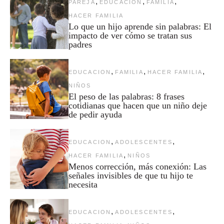
,
,
,
PAREJA
EDUCACION
FAMILIA
HACER FAMILIA
Lo que un hijo aprende sin palabras: El
impacto de ver cómo se tratan sus
padres
,
,
,
EDUCACION
FAMILIA
HACER FAMILIA
NIÑOS
El peso de las palabras: 8 frases
cotidianas que hacen que un niño deje
de pedir ayuda
,
,
EDUCACION
ADOLESCENTES
,
HACER FAMILIA
NIÑOS
Menos corrección, más conexión: Las
señales invisibles de que tu hijo te
necesita
,
,
EDUCACION
ADOLESCENTES