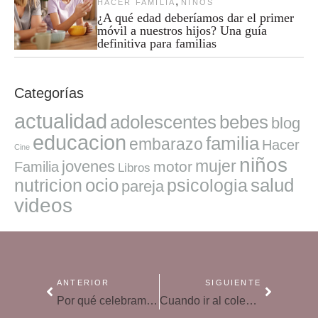
,
HACER FAMILIA
NIÑOS
¿A qué edad deberíamos dar el primer
móvil a nuestros hijos? Una guía
definitiva para familias
Categorías
actualidad
adolescentes
bebes
blog
educacion
familia
embarazo
Hacer
Cine
niños
mujer
jovenes
motor
Familia
Libros
ocio
salud
nutricion
psicologia
pareja
videos
ANTERIOR
SIGUIENTE
Por qué celebramos el Día del Padre y cuál es su historia
Cuando ir al colegio es un drama