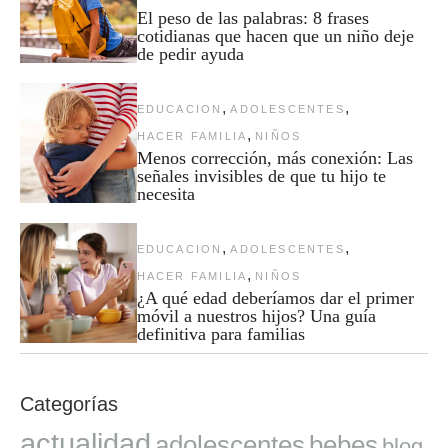
El peso de las palabras: 8 frases
cotidianas que hacen que un niño deje
de pedir ayuda
,
,
EDUCACION
ADOLESCENTES
,
HACER FAMILIA
NIÑOS
Menos corrección, más conexión: Las
señales invisibles de que tu hijo te
necesita
,
,
EDUCACION
ADOLESCENTES
,
HACER FAMILIA
NIÑOS
¿A qué edad deberíamos dar el primer
móvil a nuestros hijos? Una guía
definitiva para familias
Categorías
actualidad
adolescentes
bebes
blog