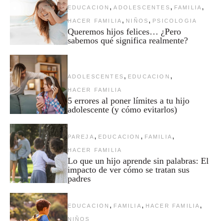
,
,
,
EDUCACION
ADOLESCENTES
FAMILIA
,
,
HACER FAMILIA
NIÑOS
PSICOLOGIA
Queremos hijos felices… ¿Pero
sabemos qué significa realmente?
,
,
ADOLESCENTES
EDUCACION
HACER FAMILIA
5 errores al poner límites a tu hijo
adolescente (y cómo evitarlos)
,
,
,
PAREJA
EDUCACION
FAMILIA
HACER FAMILIA
Lo que un hijo aprende sin palabras: El
impacto de ver cómo se tratan sus
padres
,
,
,
EDUCACION
FAMILIA
HACER FAMILIA
NIÑOS