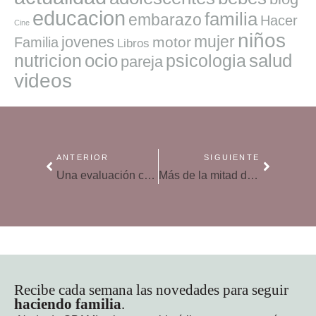
educacion
familia
embarazo
Hacer
Cine
niños
mujer
jovenes
motor
Familia
Libros
ocio
salud
nutricion
psicologia
pareja
videos
ANTERIOR
SIGUIENTE
Una evaluación continua es más importante que el modo de calificación, según los expertos
Más de la mitad de los colegios externalizan sus servicios de comedor
Recibe cada semana las novedades para seguir
haciendo familia
.