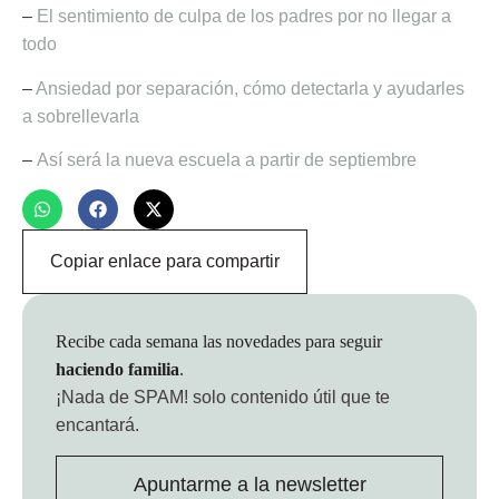
–
El sentimiento de culpa de los padres por no llegar a
todo
–
Ansiedad por separación, cómo detectarla y ayudarles
a sobrellevarla
–
Así será la nueva escuela a partir de septiembre
Copiar enlace para compartir
Recibe cada semana las novedades para seguir
haciendo familia
.
¡Nada de SPAM!
solo contenido útil que te
encantará.
Apuntarme a la newsletter