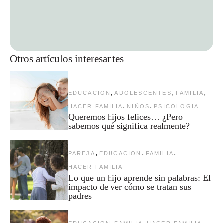
Otros artículos interesantes
,
,
,
EDUCACION
ADOLESCENTES
FAMILIA
,
,
HACER FAMILIA
NIÑOS
PSICOLOGIA
Queremos hijos felices… ¿Pero
sabemos qué significa realmente?
,
,
,
PAREJA
EDUCACION
FAMILIA
HACER FAMILIA
Lo que un hijo aprende sin palabras: El
impacto de ver cómo se tratan sus
padres
,
,
,
EDUCACION
FAMILIA
HACER FAMILIA