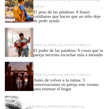
NIÑOS
El peso de las palabras: 8 frases
cotidianas que hacen que un niño deje
de pedir ayuda
,
,
PAREJA
FAMILIA
HACER FAMILIA
El poder de las palabras: 6 cosas que tu
pareja necesita escuchar más a menudo
,
,
PAREJA
FAMILIA
HACER FAMILIA
Antes de volver a la rutina: 5
conversaciones en pareja este verano
para resetear el hogar
,
,
,
LIBROS
EMBARAZO
FAMILIA