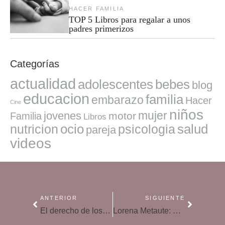
HACER FAMILIA
TOP 5 Libros para regalar a unos
padres primerizos
Categorías
actualidad
adolescentes
bebes
blog
educacion
familia
embarazo
Hacer
Cine
niños
mujer
jovenes
motor
Familia
Libros
ocio
salud
nutricion
psicologia
pareja
videos
ANTERIOR
SIGUIENTE
El derecho de los niños de crecer en familia
Lorena Metaute: «Todas las personas vivimos una vida inspiradora que merece ser contada a su familia»