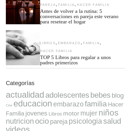
,
,
PAREJA
FAMILIA
HACER FAMILIA
Antes de volver a la rutina: 5
conversaciones en pareja este verano
para resetear el hogar
,
,
,
LIBROS
EMBARAZO
FAMILIA
HACER FAMILIA
TOP 5 Libros para regalar a unos
padres primerizos
Categorías
actualidad
adolescentes
bebes
blog
educacion
familia
embarazo
Hacer
Cine
niños
mujer
jovenes
motor
Familia
Libros
ocio
salud
nutricion
psicologia
pareja
videos