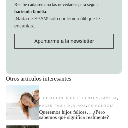
Recibe cada semana las novedades para seguir
haciendo familia
.
¡Nada de SPAM!
solo contenido útil que te
encantará.
Apuntarme a la newsletter
Otros artículos interesantes
,
,
,
EDUCACION
ADOLESCENTES
FAMILIA
,
,
HACER FAMILIA
NIÑOS
PSICOLOGIA
Queremos hijos felices… ¿Pero
sabemos qué significa realmente?