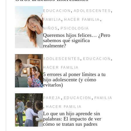
,
,
EDUCACION
ADOLESCENTES
,
,
FAMILIA
HACER FAMILIA
,
NIÑOS
PSICOLOGIA
Queremos hijos felices… ¿Pero
sabemos qué significa
realmente?
,
,
ADOLESCENTES
EDUCACION
HACER FAMILIA
5 errores al poner límites a tu
hijo adolescente (y cómo
evitarlos)
,
,
PAREJA
EDUCACION
FAMILIA
,
HACER FAMILIA
Lo que un hijo aprende sin
palabras: El impacto de ver
cómo se tratan sus padres