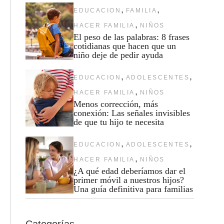
,
,
EDUCACION
FAMILIA
,
HACER FAMILIA
NIÑOS
El peso de las palabras: 8 frases
cotidianas que hacen que un
niño deje de pedir ayuda
,
,
EDUCACION
ADOLESCENTES
,
HACER FAMILIA
NIÑOS
Menos corrección, más
conexión: Las señales invisibles
de que tu hijo te necesita
,
,
EDUCACION
ADOLESCENTES
,
HACER FAMILIA
NIÑOS
¿A qué edad deberíamos dar el
primer móvil a nuestros hijos?
Una guía definitiva para familias
Categorías