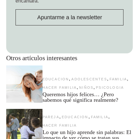
encantará.
Apuntarme a la newsletter
Otros artículos interesantes
,
,
,
EDUCACION
ADOLESCENTES
FAMILIA
,
,
HACER FAMILIA
NIÑOS
PSICOLOGIA
Queremos hijos felices… ¿Pero
sabemos qué significa realmente?
,
,
,
PAREJA
EDUCACION
FAMILIA
HACER FAMILIA
Lo que un hijo aprende sin palabras: El
impacto de ver cómo se tratan sus