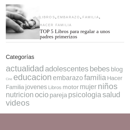
,
,
,
LIBROS
EMBARAZO
FAMILIA
HACER FAMILIA
TOP 5 Libros para regalar a unos
padres primerizos
Categorías
actualidad
adolescentes
bebes
blog
educacion
familia
embarazo
Hacer
Cine
niños
mujer
jovenes
motor
Familia
Libros
ocio
salud
nutricion
psicologia
pareja
videos