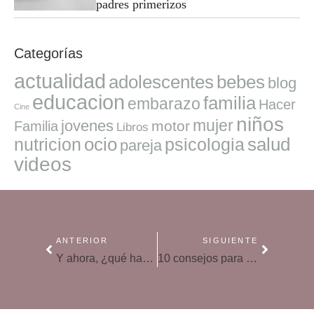
padres primerizos
Categorías
actualidad
adolescentes
bebes
blog
educacion
familia
embarazo
Hacer
Cine
niños
mujer
jovenes
motor
Familia
Libros
ocio
salud
nutricion
psicologia
pareja
videos
ANTERIOR
SIGUIENTE
Y ahora, ¿qué hacemos con los niños los días festivos o feriados?
10 consejos para padres primerizos