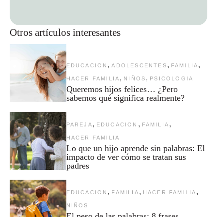
Otros artículos interesantes
,
,
,
EDUCACION
ADOLESCENTES
FAMILIA
,
,
HACER FAMILIA
NIÑOS
PSICOLOGIA
Queremos hijos felices… ¿Pero
sabemos qué significa realmente?
,
,
,
PAREJA
EDUCACION
FAMILIA
HACER FAMILIA
Lo que un hijo aprende sin palabras: El
impacto de ver cómo se tratan sus
padres
,
,
,
EDUCACION
FAMILIA
HACER FAMILIA
NIÑOS
El peso de las palabras: 8 frases