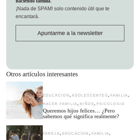
haciendo familia
.
¡Nada de SPAM!
solo contenido útil que te
encantará.
Apuntarme a la newsletter
Otros artículos interesantes
,
,
,
EDUCACION
ADOLESCENTES
FAMILIA
,
,
HACER FAMILIA
NIÑOS
PSICOLOGIA
Queremos hijos felices… ¿Pero
sabemos qué significa realmente?
,
,
,
PAREJA
EDUCACION
FAMILIA