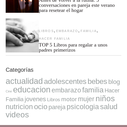
conversaciones en pareja este verano
para resetear el hogar
,
,
,
LIBROS
EMBARAZO
FAMILIA
HACER FAMILIA
TOP 5 Libros para regalar a unos
padres primerizos
Categorías
actualidad
adolescentes
bebes
blog
educacion
familia
embarazo
Hacer
Cine
niños
mujer
jovenes
motor
Familia
Libros
ocio
salud
nutricion
psicologia
pareja
videos