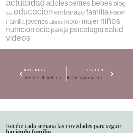
actualidad
adolescentes
bebes
blog
educacion
familia
embarazo
Hacer
Cine
niños
mujer
jovenes
motor
Familia
Libros
ocio
salud
nutricion
psicologia
pareja
videos
ANTERIOR
SIGUIENTE
Teñirse el pelo en casa, ¿te atreves?
Ideas para hacer de tu casa tu lugar favorito en la desescalada
Recibe cada semana las novedades para seguir
haciendo familia
.