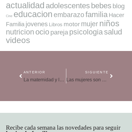
actualidad
adolescentes
bebes
blog
educacion
familia
embarazo
Hacer
Cine
niños
mujer
jovenes
motor
Familia
Libros
ocio
salud
nutricion
psicologia
pareja
videos
ANTERIOR
SIGUIENTE
La maternidad y los blogs según las marcas
Las mujeres son más propensas a ‘comer emocionalmente’
Recibe cada semana las novedades para seguir