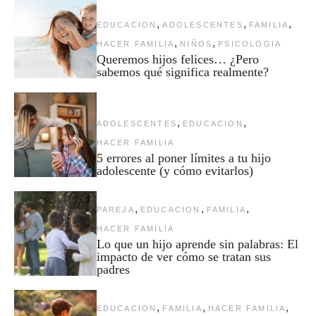
,
,
,
EDUCACION
ADOLESCENTES
FAMILIA
,
,
HACER FAMILIA
NIÑOS
PSICOLOGIA
Queremos hijos felices… ¿Pero
sabemos qué significa realmente?
,
,
ADOLESCENTES
EDUCACION
HACER FAMILIA
5 errores al poner límites a tu hijo
adolescente (y cómo evitarlos)
,
,
,
PAREJA
EDUCACION
FAMILIA
HACER FAMILIA
Lo que un hijo aprende sin palabras: El
impacto de ver cómo se tratan sus
padres
,
,
,
EDUCACION
FAMILIA
HACER FAMILIA