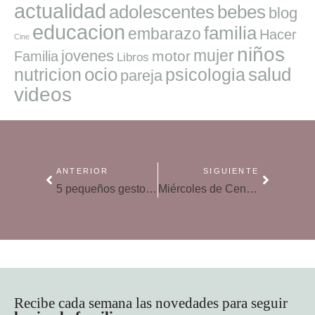
actualidad
adolescentes
bebes
blog
educacion
familia
embarazo
Hacer
Cine
niños
mujer
jovenes
motor
Familia
Libros
ocio
salud
nutricion
psicologia
pareja
videos
ANTERIOR
SIGUIENTE
5 pequeños gestos para conseguir un hogar alegre en el que dé gusto vivir
Miércoles de Ceniza: cómo explicar y vivir la Cuaresma en familia
Recibe cada semana las novedades para seguir