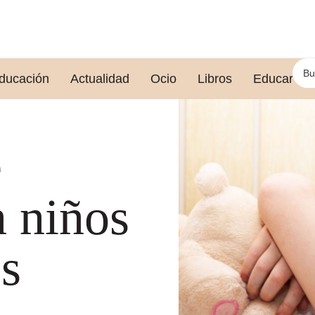
ducación
Actualidad
Ocio
Libros
Educar le
e
n niños
es