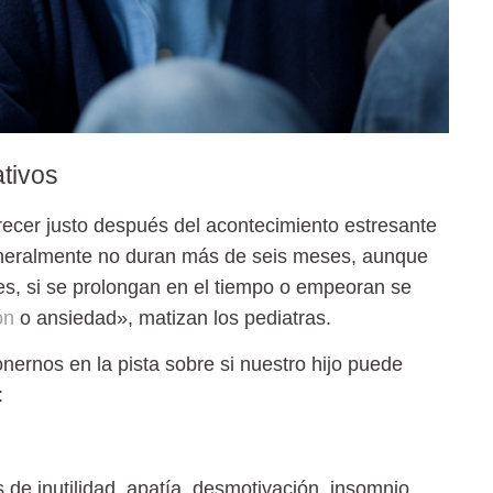
ativos
ecer justo después del acontecimiento estresante
neralmente
no duran más de seis meses
, aunque
es, si se prolongan en el tiempo o empeoran se
ón
o ansiedad», matizan los pediatras.
rnos en la pista sobre si nuestro hijo puede
:
as de inutilidad, apatía, desmotivación, insomnio