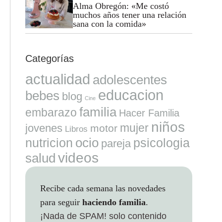
Alma Obregón: «Me costó
muchos años tener una relación
sana con la comida»
Categorías
actualidad
adolescentes
educacion
bebes
blog
Cine
familia
embarazo
Hacer Familia
niños
mujer
jovenes
motor
Libros
ocio
nutricion
psicologia
pareja
videos
salud
Recibe cada semana las novedades
para seguir
haciendo familia
.
¡Nada de SPAM!
solo contenido