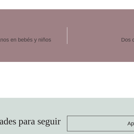
anos en bebés y niños
Dos d
ades para seguir
Ap