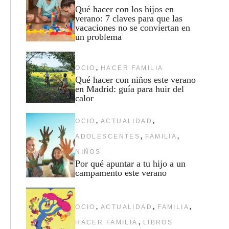
Qué hacer con los hijos en
verano: 7 claves para que las
vacaciones no se conviertan en
un problema
,
OCIO
HACER FAMILIA
Qué hacer con niños este verano
en Madrid: guía para huir del
calor
,
,
OCIO
ACTUALIDAD
,
,
ADOLESCENTES
FAMILIA
NIÑOS
Por qué apuntar a tu hijo a un
campamento este verano
,
,
,
OCIO
ACTUALIDAD
FAMILIA
,
HACER FAMILIA
LIBROS