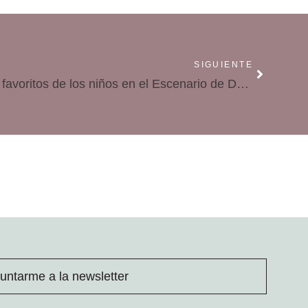
SIGUIENTE
Los personajes y musicales favoritos de los niños en el Escenario de Dabadum
untarme a la newsletter