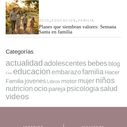
,
,
OCIO
EDUCACION
FAMILIA
Planes que siembran valores: Semana
Santa en familia
Categorías
actualidad
adolescentes
bebes
blog
educacion
familia
embarazo
Hacer
Cine
niños
mujer
jovenes
motor
Familia
Libros
ocio
salud
nutricion
psicologia
pareja
videos