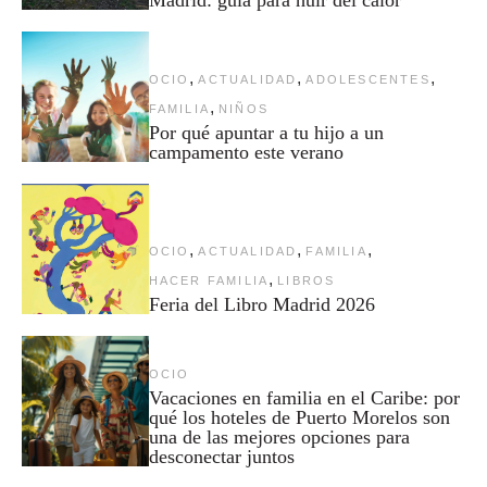
Madrid: guía para huir del calor
,
,
,
OCIO
ACTUALIDAD
ADOLESCENTES
,
FAMILIA
NIÑOS
Por qué apuntar a tu hijo a un
campamento este verano
,
,
,
OCIO
ACTUALIDAD
FAMILIA
,
HACER FAMILIA
LIBROS
Feria del Libro Madrid 2026
OCIO
Vacaciones en familia en el Caribe: por
qué los hoteles de Puerto Morelos son
una de las mejores opciones para
desconectar juntos