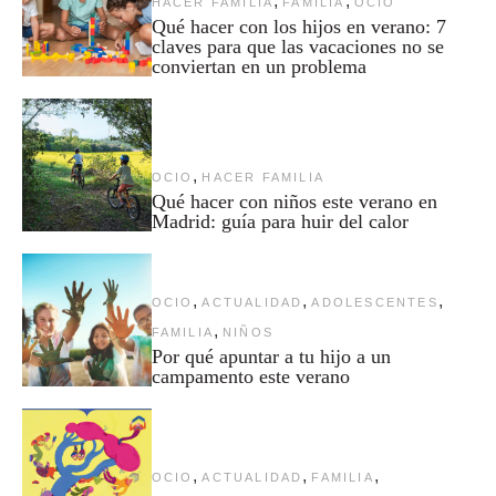
,
,
HACER FAMILIA
FAMILIA
OCIO
Qué hacer con los hijos en verano: 7
claves para que las vacaciones no se
conviertan en un problema
,
OCIO
HACER FAMILIA
Qué hacer con niños este verano en
Madrid: guía para huir del calor
,
,
,
OCIO
ACTUALIDAD
ADOLESCENTES
,
FAMILIA
NIÑOS
Por qué apuntar a tu hijo a un
campamento este verano
,
,
,
OCIO
ACTUALIDAD
FAMILIA