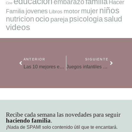
educacion
familia
embarazo
Hacer
Cine
niños
mujer
jovenes
motor
Familia
Libros
ocio
salud
nutricion
psicologia
pareja
videos
ANTERIOR
SIGUIENTE
Las 10 mejores estaciones de esquí para familias
Juegos infantiles para una Navidad en familia
Recibe cada semana las novedades para seguir
haciendo familia
.
¡Nada de SPAM!
solo contenido útil que te encantará.