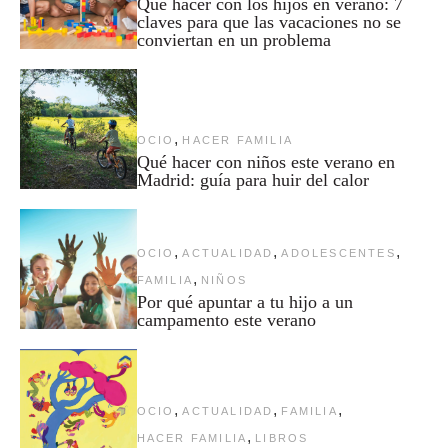
Qué hacer con los hijos en verano: 7
claves para que las vacaciones no se
conviertan en un problema
,
OCIO
HACER FAMILIA
Qué hacer con niños este verano en
Madrid: guía para huir del calor
,
,
,
OCIO
ACTUALIDAD
ADOLESCENTES
,
FAMILIA
NIÑOS
Por qué apuntar a tu hijo a un
campamento este verano
,
,
,
OCIO
ACTUALIDAD
FAMILIA
,
HACER FAMILIA
LIBROS