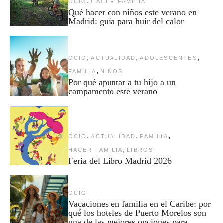
,
OCIO
HACER FAMILIA
Qué hacer con niños este verano en
Madrid: guía para huir del calor
,
,
,
OCIO
ACTUALIDAD
ADOLESCENTES
,
FAMILIA
NIÑOS
Por qué apuntar a tu hijo a un
campamento este verano
,
,
,
OCIO
ACTUALIDAD
FAMILIA
,
HACER FAMILIA
LIBROS
Feria del Libro Madrid 2026
OCIO
Vacaciones en familia en el Caribe: por
qué los hoteles de Puerto Morelos son
una de las mejores opciones para