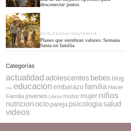
desconectar juntos
,
,
OCIO
EDUCACION
FAMILIA
Planes que siembran valores: Semana
Santa en familia
Categorías
actualidad
adolescentes
bebes
blog
educacion
familia
embarazo
Hacer
Cine
niños
mujer
jovenes
motor
Familia
Libros
ocio
salud
nutricion
psicologia
pareja
videos