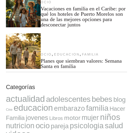
OCIO
Vacaciones en familia en el Caribe: por
qué los hoteles de Puerto Morelos son
una de las mejores opciones para
desconectar juntos
,
,
OCIO
EDUCACION
FAMILIA
Planes que siembran valores: Semana
Santa en familia
Categorías
actualidad
adolescentes
bebes
blog
educacion
familia
embarazo
Hacer
Cine
niños
mujer
jovenes
motor
Familia
Libros
ocio
salud
nutricion
psicologia
pareja