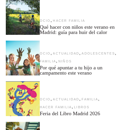
,
OCIO
HACER FAMILIA
Qué hacer con niños este verano en
Madrid: guía para huir del calor
,
,
,
OCIO
ACTUALIDAD
ADOLESCENTES
,
FAMILIA
NIÑOS
Por qué apuntar a tu hijo a un
campamento este verano
,
,
,
OCIO
ACTUALIDAD
FAMILIA
,
HACER FAMILIA
LIBROS
Feria del Libro Madrid 2026